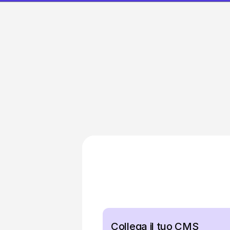
Dal s
I
Collega il tuo CMS