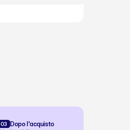
pp
zione in 
03
Dopo l'acquisto