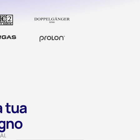
tua 
agno
AI.