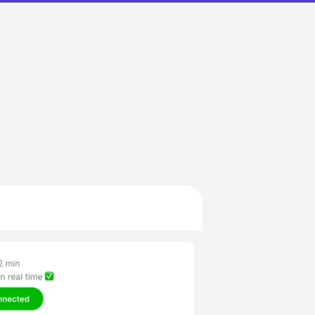
 pochi
 -