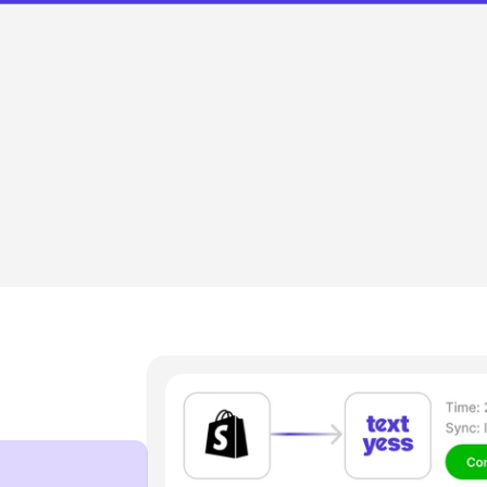
COME FUNZIONA
etup a più fatturato in
minuti
nizia a vendere di più con WhatsApp in meno di 20 minuti
zero complessità tecnica da affrontare.