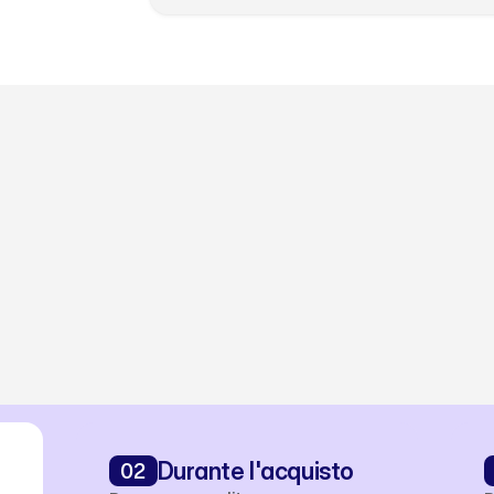
CASI D'USO
ommercio su WhatsA
o messaggio ad acquisti ripetuti, trasforma ogni conversa
vendite grazie all’AI.
02
Durante l'acquisto