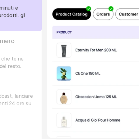
minuti e 
odotti, gli 
mero 
che te ne 
el resto.
cast, lanciare 
nti 24 ore su 