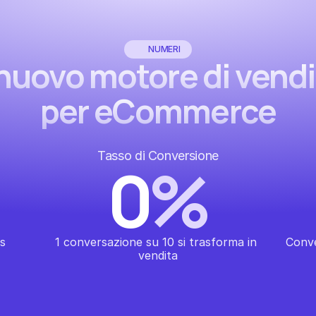
NUMERI
 nuovo motore di vend
per eCommerce
Tasso di Conversione
0
%
ss
1 conversazione su 10 si trasforma in 
Conve
vendita