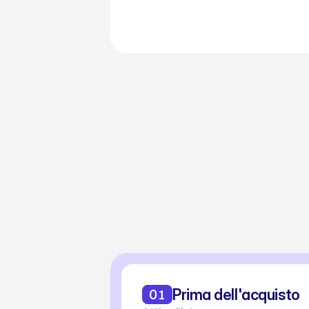
C
Dal prim
01
Prima dell'acquisto