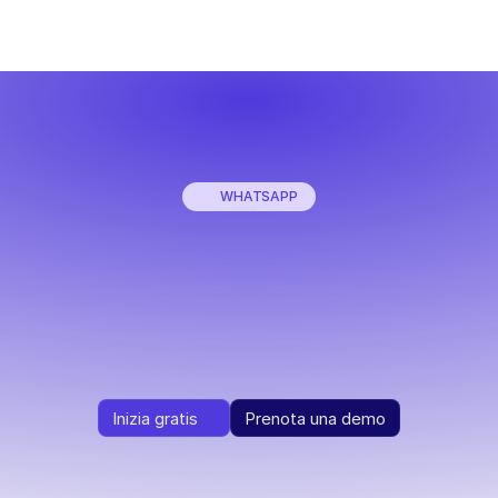
WHATSAPP
Vendi
di
più
con
WhatsApp
ed
A
a
piattaforma
WhatsApp
all-in-one
per
il
tuo
eCommerc
Inizia gratis
Prenota una demo
Inizia gratis
Prenota una demo