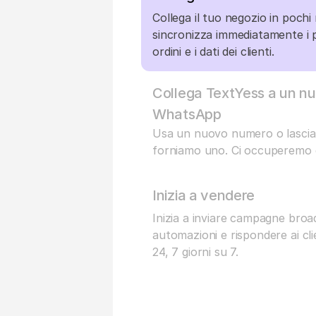
Collega il tuo negozio in pochi 
sincronizza immediatamente i pr
ordini e i dati dei clienti.
Collega TextYess a un nu
WhatsApp
Usa un nuovo numero o lascia 
forniamo uno. Ci occuperemo d
Inizia a vendere
Inizia a inviare campagne broad
automazioni e rispondere ai clie
24, 7 giorni su 7.