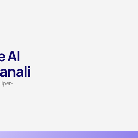
 AI 
canali
 iper-