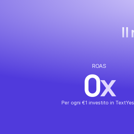
Il
ROAS
0
x
Per ogni €1 investito in TextYe